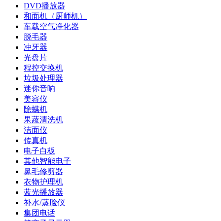
DVD播放器
和面机（厨师机）
车载空气净化器
脱毛器
冲牙器
光盘片
程控交换机
垃圾处理器
迷你音响
美容仪
除螨机
果蔬清洗机
洁面仪
传真机
电子白板
其他智能电子
鼻毛修剪器
衣物护理机
蓝光播放器
补水/蒸脸仪
集团电话