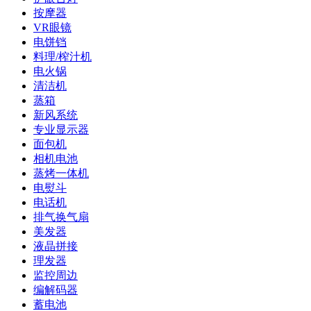
按摩器
VR眼镜
电饼铛
料理/榨汁机
电火锅
清洁机
蒸箱
新风系统
专业显示器
面包机
相机电池
蒸烤一体机
电熨斗
电话机
排气换气扇
美发器
液晶拼接
理发器
监控周边
编解码器
蓄电池