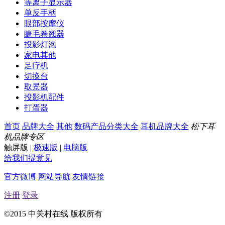
等离子显示器
单反手柄
眼部按摩仪
睫毛卷翘器
投影灯泡
家电其他
足疗机
切换台
取景器
投影机配件
打蛋器
首页
品牌大全
其他
数码产品分类大全
耳机品牌大全
松下耳
机品牌专区
触屏版
|
极速版
|
电脑版
给我们提意见
官方微博
网站导航
友情链接
注册
登录
©2015 中关村在线 版权所有