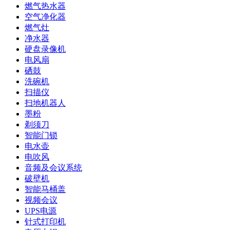
燃气热水器
空气净化器
燃气灶
净水器
硬盘录像机
电风扇
硒鼓
洗碗机
扫描仪
扫地机器人
墨粉
剃须刀
智能门锁
电水壶
电吹风
音频及会议系统
破壁机
智能马桶盖
视频会议
UPS电源
针式打印机