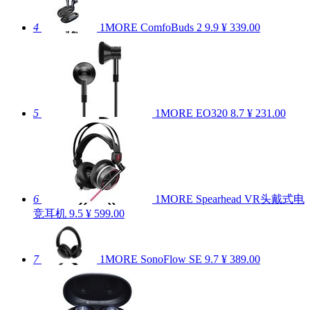
4
1MORE ComfoBuds 2
9.9
¥ 339.00
5
1MORE EO320
8.7
¥ 231.00
6
1MORE Spearhead VR头戴式电
竞耳机
9.5
¥ 599.00
7
1MORE SonoFlow SE
9.7
¥ 389.00