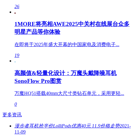
26
1MORE将亮相AWE2025中关村在线展台众多
明星产品等你体验
在即将于2025年盛大开幕的中国家电及消费电子...
19
高颜值&轻量化设计：万魔头戴降噪耳机
SonoFlow Pro图赏
万魔HQ51搭载40mm大尺寸类钻石单元，采用更轻...
0
更多资讯
漫步者耳机抢半价LolliPods优惠40元 11.9价格走势
2021-
11-09