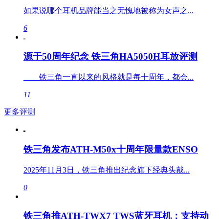
如果说哪个耳机品牌能当之无愧地被称为女声之...
6
源于50周年纪念 铁三角HA5050H耳放评测
铁三角一直以来的风格就是每十周年，都会...
11
更多评测
铁三角发布ATH-M50x十周年限量款ENSO
2025年11月3日，铁三角推出纪念旗下经典头戴...
0
铁三角推ATH-TWX7 TWS蓝牙耳机：支持动