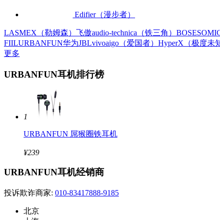
Edifier（漫步者）
LASMEX（勒姆森）
飞傲
audio-technica（铁三角）
BOSE
SOM
FIIL
URBANFUN
华为
JBL
vivo
aigo（爱国者）
HyperX（极度未
更多
URBANFUN耳机排行榜
1
URBANFUN 屌猴圈铁耳机
¥239
URBANFUN耳机经销商
投诉欺诈商家:
010-83417888-9185
北京