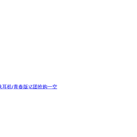
圈铁耳机(青春版)Z团抢购一空