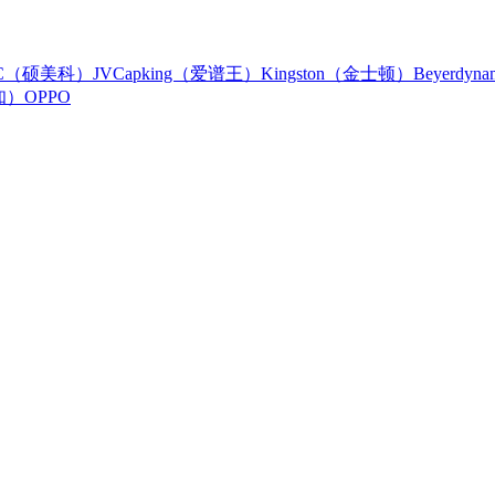
IC（硕美科）
JVC
apking（爱谱王）
Kingston（金士顿）
Beyerdy
知）
OPPO