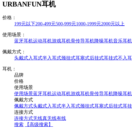
URBANFUN耳机
价格：
199元以下
200-499元
500-999元
1000-1999元
2000元以上
使用场景：
蓝牙耳机
运动耳机
游戏耳机
骨传导耳机
降噪耳机
音乐耳机
佩戴方式：
头戴式
入耳式
半入耳式
颈挂式
耳塞式
后挂式
耳挂式
不入耳
耳机：
品牌
价格
使用场景
使用场景
蓝牙耳机
运动耳机
游戏耳机
骨传导耳机
降噪耳机
佩戴方式
佩戴方式
头戴式
入耳式
半入耳式
颈挂式
耳塞式
后挂式
耳挂
连接方式
连接方式
无线
真无线
有线
搜索
【高级搜索】