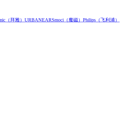
namic（拜雅）
URBANEARS
moci（魔磁）
Philips（飞利浦）