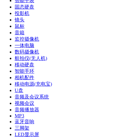
智能手表
固态硬盘
投影机
镜头
鼠标
音箱
监控摄像机
一体电脑
数码摄像机
航拍仪(无人机)
移动硬盘
智能手环
相机配件
移动电源(充电宝)
U盘
音频及会议系统
视频会议
音频播放器
MP3
蓝牙音响
三脚架
LED显示屏