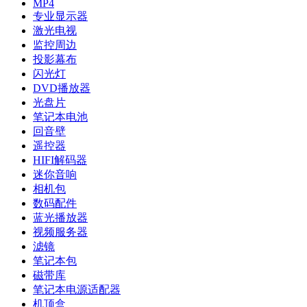
MP4
专业显示器
激光电视
监控周边
投影幕布
闪光灯
DVD播放器
光盘片
笔记本电池
回音壁
遥控器
HIFI解码器
迷你音响
相机包
数码配件
蓝光播放器
视频服务器
滤镜
笔记本包
磁带库
笔记本电源适配器
机顶盒