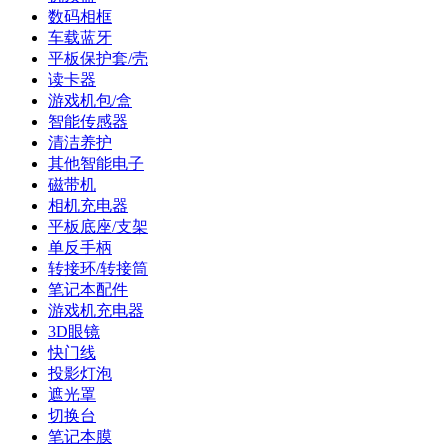
数码相框
车载蓝牙
平板保护套/壳
读卡器
游戏机包/盒
智能传感器
清洁养护
其他智能电子
磁带机
相机充电器
平板底座/支架
单反手柄
转接环/转接筒
笔记本配件
游戏机充电器
3D眼镜
快门线
投影灯泡
遮光罩
切换台
笔记本膜