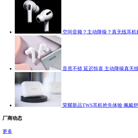
空间音频？主动降噪？真无线耳机
音质不错 延迟惊喜 主动降噪真无
荣耀新品TWS耳机抢先体验 佩戴舒
厂商动态
更多