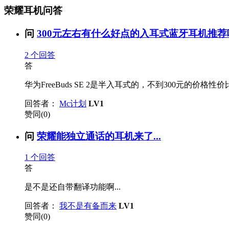
荣耀耳机问答
问
300元左右有什么好点的入耳式蓝牙耳机推荐吗
2
个回答
答
华为FreeBuds SE 2是半入耳式的，不到300元的
回答者：
Mc计划
LV1
赞同(0)
问
荣耀能独立通话的耳机来了...
1
个回答
答
是不是还自带翻译功能啊...
回答者：
我不是有备而来
LV1
赞同(0)