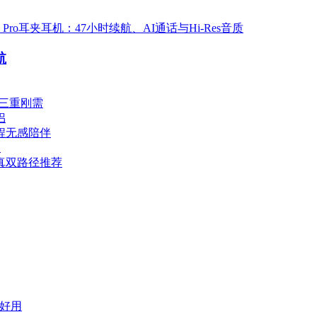
s Pro耳夹耳机：47小时续航、AI通话与Hi-Res音质
航
戴三重刚需
侣
程无感陪伴
用
真双路径推荐
更好用