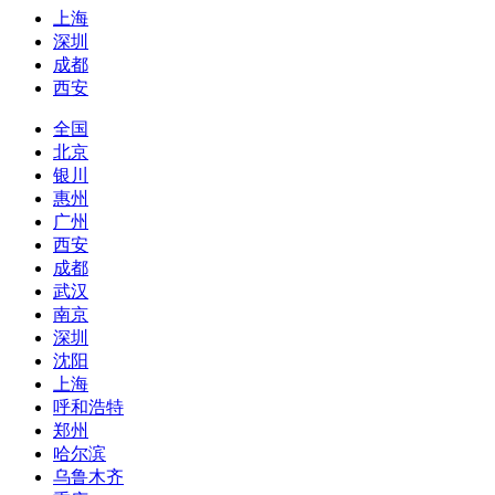
上海
深圳
成都
西安
全国
北京
银川
惠州
广州
西安
成都
武汉
南京
深圳
沈阳
上海
呼和浩特
郑州
哈尔滨
乌鲁木齐