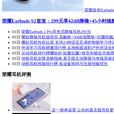
荣耀发布Earbud
荣耀Earbuds S2首发：299元享42dB降噪+45小时续
01日
荣耀Earbuds 2 Pro耳夹式降噪耳机293元
01日
哪款降噪耳机值得买 高解析+50dB深降噪+抗菌轻
01日
哪款耳机性价比高 支持21种语言互译的智能学习伴
01日
外语学习耳机销量排行榜 从地铁跟读到户外对话全
01日
运动耳机排行榜哪款好 轻量抗菌+快充补能全天候
01日
动铁耳机划算选购指南 真无线主动降噪与有线高保
01日
动铁耳机性能排行榜 多设备协同与无损传输优先
荣耀耳机评测
这一简单设置 让你的真无线耳机