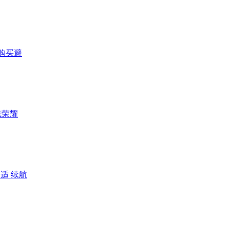
购买避
线荣耀
适 续航