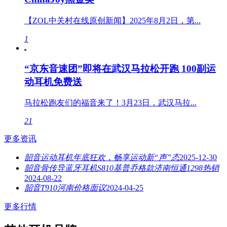
【ZOL中关村在线原创新闻】2025年8月2日，第...
1
“京东音速团”即将在武汉马拉松开跑 100副运
动耳机免费送
马拉松跑友们的福音来了！3月23日，武汉马拉...
21
更多资讯
韶音运动耳机年底狂欢，畅享运动新“声”态
2025-12-30
韶音骨传导蓝牙耳机S810基普乔格款济南恒通1298热销
2024-08-22
韶音T910河南价格面议
2024-04-25
更多行情