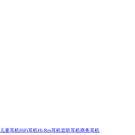
儿童耳机
HiFi耳机
Hi-Res耳机
监听耳机
商务耳机