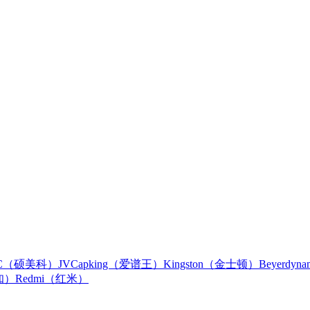
IC（硕美科）
JVC
apking（爱谱王）
Kingston（金士顿）
Beyerdy
知）
Redmi（红米）