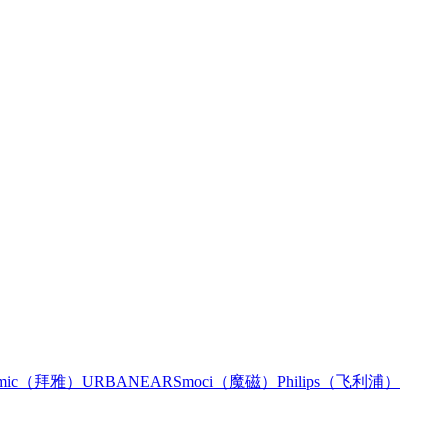
namic（拜雅）
URBANEARS
moci（魔磁）
Philips（飞利浦）