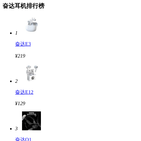
奋达耳机排行榜
1
奋达E3
¥219
2
奋达E12
¥129
3
奋达O1