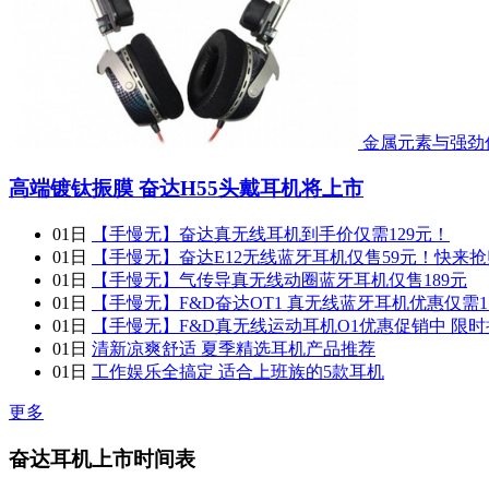
金属元素与强劲低
高端镀钛振膜 奋达H55头戴耳机将上市
01日
【手慢无】奋达真无线耳机到手价仅需129元！
01日
【手慢无】奋达E12无线蓝牙耳机仅售59元！快来
01日
【手慢无】气传导真无线动圈蓝牙耳机仅售189元
01日
【手慢无】F&D奋达OT1 真无线蓝牙耳机优惠仅需1
01日
【手慢无】F&D真无线运动耳机O1优惠促销中 限时
01日
清新凉爽舒适 夏季精选耳机产品推荐
01日
工作娱乐全搞定 适合上班族的5款耳机
更多
奋达耳机上市时间表