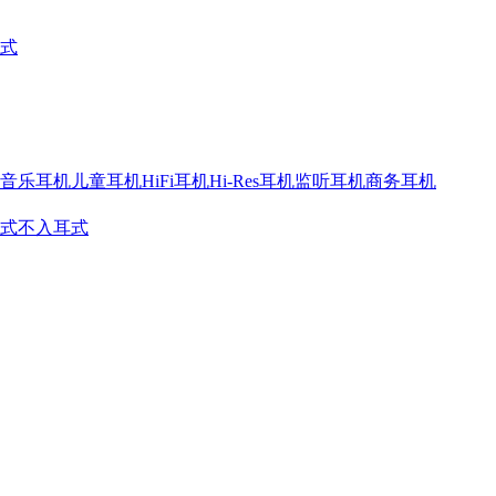
式
音乐耳机
儿童耳机
HiFi耳机
Hi-Res耳机
监听耳机
商务耳机
式
不入耳式