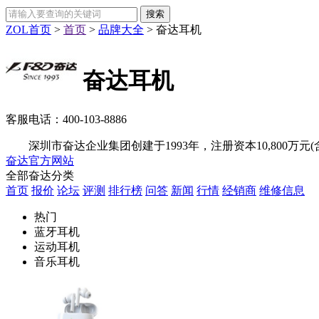
ZOL首页
>
首页
>
品牌大全
>
奋达耳机
奋达耳机
客服电话：
400-103-8886
深圳市奋达企业集团创建于1993年，注册资本10,800万元(
奋达官方网站
全部奋达分类
首页
报价
论坛
评测
排行榜
问答
新闻
行情
经销商
维修信息
热门
蓝牙耳机
运动耳机
音乐耳机