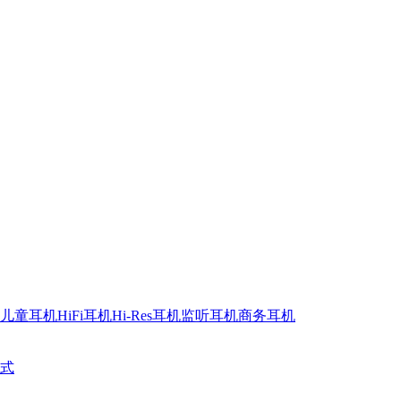
儿童耳机
HiFi耳机
Hi-Res耳机
监听耳机
商务耳机
式