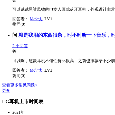
可以试试黑鲨凤鸣的电竞入耳式蓝牙耳机，外观设计非常炫酷，
回答者：
Mc计划
LV1
赞同(0)
问
就是我用的东西很杂，时不时听一下音乐，时不
2
个回答
答
可以啊，这款耳机不错性价比很高，之前也推荐给不少朋友了
回答者：
Mc计划
LV1
赞同(0)
查看更多常见问题
>
更多
LG耳机上市时间表
2021年