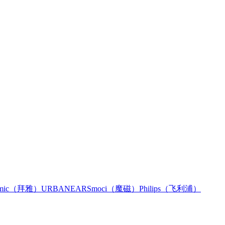
namic（拜雅）
URBANEARS
moci（魔磁）
Philips（飞利浦）