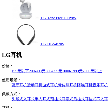
LG Tone Free DFP8W
LG HBS-820S
LG耳机
价格：
199元以下
200-499元
500-999元
1000-1999元
2000元以上
使用场景：
蓝牙耳机
运动耳机
游戏耳机
骨传导耳机
降噪耳机
音乐耳机
佩戴方式：
头戴式
入耳式
半入耳式
颈挂式
耳塞式
后挂式
耳挂式
不入耳
耳机：