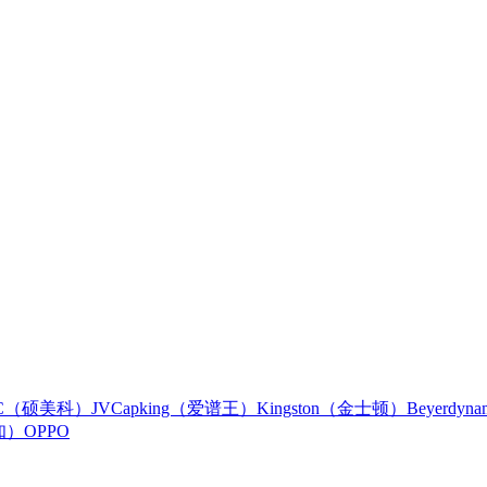
IC（硕美科）
JVC
apking（爱谱王）
Kingston（金士顿）
Beyerdy
知）
OPPO