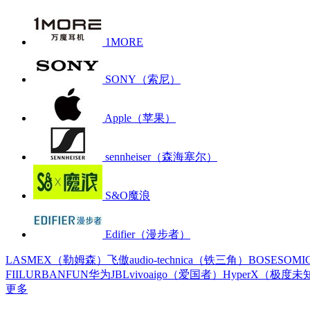
1MORE
SONY（索尼）
Apple（苹果）
sennheiser（森海塞尔）
S&O魔浪
Edifier（漫步者）
LASMEX（勒姆森）
飞傲
audio-technica（铁三角）
BOSE
SOM
FIIL
URBANFUN
华为
JBL
vivo
aigo（爱国者）
HyperX（极度未
更多