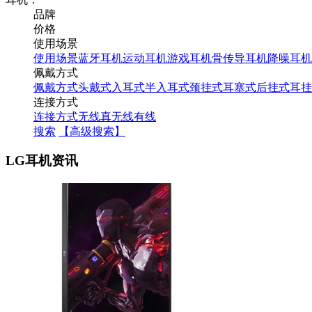
品牌
价格
使用场景
使用场景
蓝牙耳机
运动耳机
游戏耳机
骨传导耳机
降噪耳机
佩戴方式
佩戴方式
头戴式
入耳式
半入耳式
颈挂式
耳塞式
后挂式
耳挂
连接方式
连接方式
无线
真无线
有线
搜索
【高级搜索】
LG耳机资讯