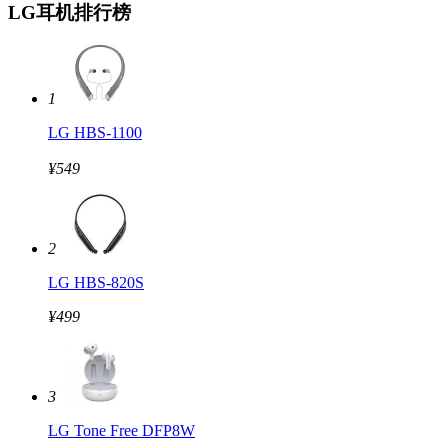
LG耳机排行榜
1
LG HBS-1100
¥549
2
LG HBS-820S
¥499
3
LG Tone Free DFP8W