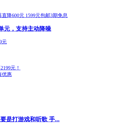
器直降600元 1599元包邮3期免息
烯驱动单元，支持主动降噪
9元
2199元！
超值优惠
是打游戏和听歌 手...