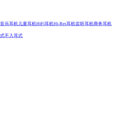
音乐耳机
儿童耳机
HiFi耳机
Hi-Res耳机
监听耳机
商务耳机
式
不入耳式