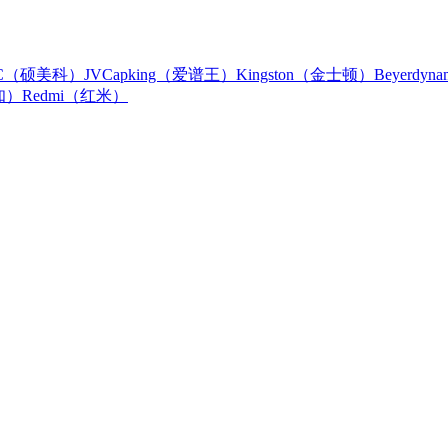
IC（硕美科）
JVC
apking（爱谱王）
Kingston（金士顿）
Beyerdy
知）
Redmi（红米）