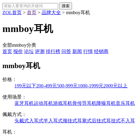
ZOL首页
>
首页
>
品牌大全
>
mmboy耳机
mmboy耳机
全部mmboy分类
首页
报价
论坛
评测
排行榜
问答
新闻
行情
经销商
mmboy耳机
价格：
199元以下
200-499元
500-999元
1000-1999元
2000元以上
使用场景：
蓝牙耳机
运动耳机
游戏耳机
骨传导耳机
降噪耳机
音乐耳机
佩戴方式：
头戴式
入耳式
半入耳式
颈挂式
耳塞式
后挂式
耳挂式
不入耳
耳机：