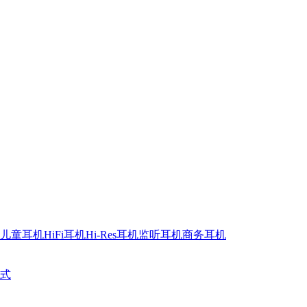
儿童耳机
HiFi耳机
Hi-Res耳机
监听耳机
商务耳机
式