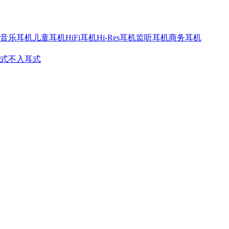
音乐耳机
儿童耳机
HiFi耳机
Hi-Res耳机
监听耳机
商务耳机
式
不入耳式