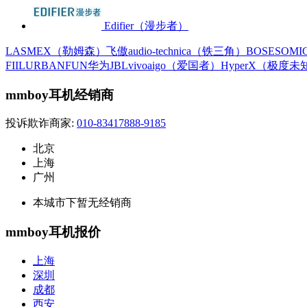
Edifier（漫步者）
LASMEX（勒姆森）
飞傲
audio-technica（铁三角）
BOSE
SOM
FIIL
URBANFUN
华为
JBL
vivo
aigo（爱国者）
HyperX（极度未
mmboy耳机经销商
投诉欺诈商家:
010-83417888-9185
北京
上海
广州
本城市下暂无经销商
mmboy耳机报价
上海
深圳
成都
西安