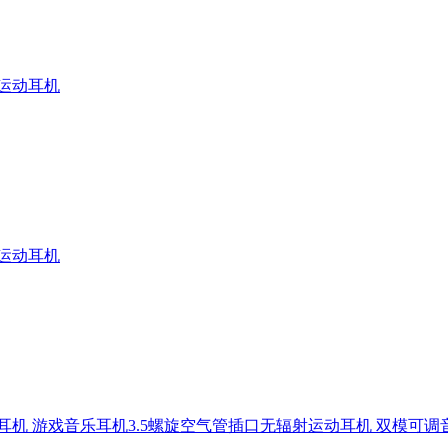
射运动耳机
射运动耳机
通用耳机 游戏音乐耳机3.5螺旋空气管插口无辐射运动耳机 双模可