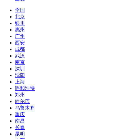
全国
北京
银川
惠州
广州
西安
成都
武汉
南京
深圳
沈阳
上海
呼和浩特
郑州
哈尔滨
乌鲁木齐
重庆
南昌
长春
昆明