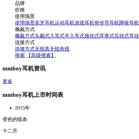
品牌
价格
使用场景
使用场景
蓝牙耳机
运动耳机
游戏耳机
骨传导耳机
降噪耳机
佩戴方式
佩戴方式
头戴式
入耳式
半入耳式
颈挂式
耳塞式
后挂式
耳挂
连接方式
连接方式
无线
真无线
有线
搜索
【高级搜索】
mmboy耳机资讯
更多
mmboy耳机上市时间表
2015年
变色的线条
十二月