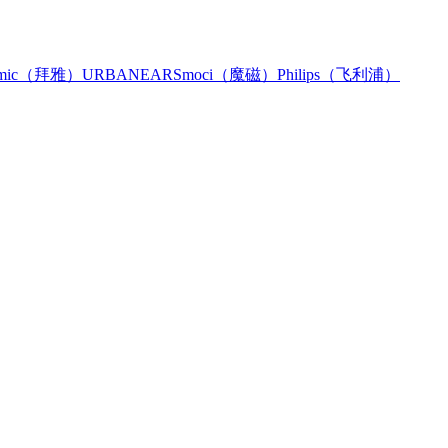
namic（拜雅）
URBANEARS
moci（魔磁）
Philips（飞利浦）