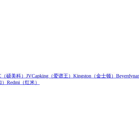
IC（硕美科）
JVC
apking（爱谱王）
Kingston（金士顿）
Beyerdy
知）
Redmi（红米）