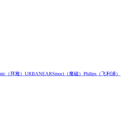
namic（拜雅）
URBANEARS
moci（魔磁）
Philips（飞利浦）