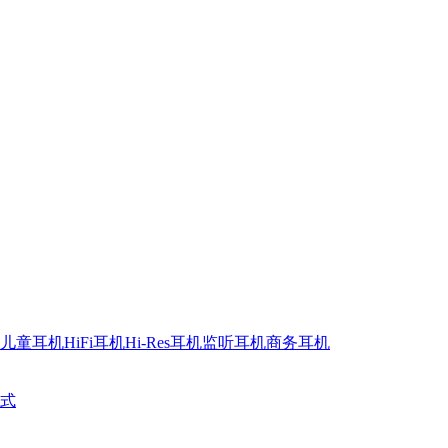
儿童耳机
HiFi耳机
Hi-Res耳机
监听耳机
商务耳机
式