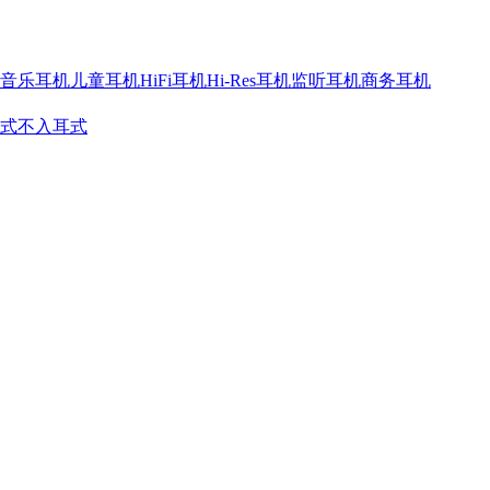
音乐耳机
儿童耳机
HiFi耳机
Hi-Res耳机
监听耳机
商务耳机
式
不入耳式