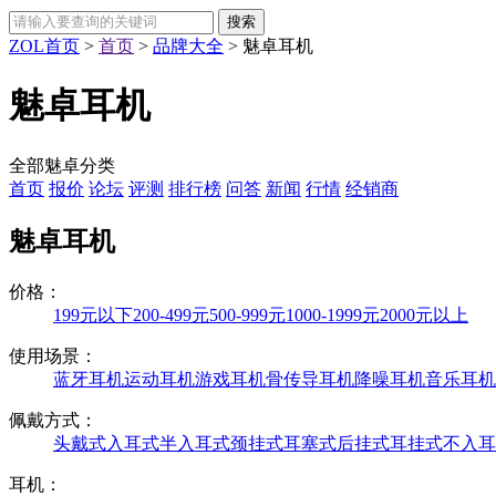
ZOL首页
>
首页
>
品牌大全
>
魅卓耳机
魅卓耳机
全部魅卓分类
首页
报价
论坛
评测
排行榜
问答
新闻
行情
经销商
魅卓耳机
价格：
199元以下
200-499元
500-999元
1000-1999元
2000元以上
使用场景：
蓝牙耳机
运动耳机
游戏耳机
骨传导耳机
降噪耳机
音乐耳机
佩戴方式：
头戴式
入耳式
半入耳式
颈挂式
耳塞式
后挂式
耳挂式
不入耳
耳机：