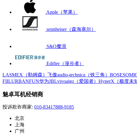
Apple（苹果）
sennheiser（森海塞尔）
S&O魔浪
Edifier（漫步者）
LASMEX（勒姆森）
飞傲
audio-technica（铁三角）
BOSE
SOM
FIIL
URBANFUN
华为
JBL
vivo
aigo（爱国者）
HyperX（极度未
魅卓耳机经销商
投诉欺诈商家:
010-83417888-9185
北京
上海
广州