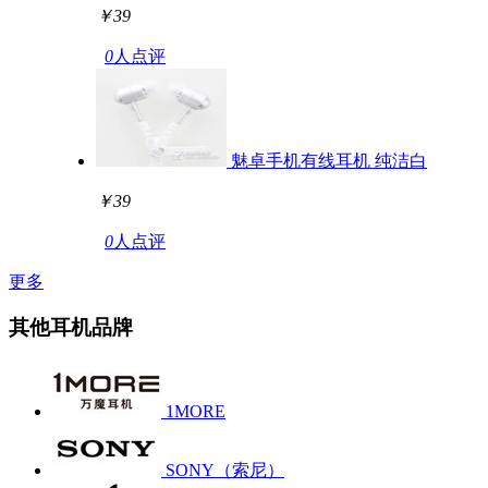
￥39
0
人点评
魅卓手机有线耳机 纯洁白
￥39
0
人点评
更多
其他耳机品牌
1MORE
SONY（索尼）