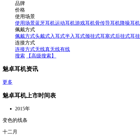
品牌
价格
使用场景
使用场景
蓝牙耳机
运动耳机
游戏耳机
骨传导耳机
降噪耳机
佩戴方式
佩戴方式
头戴式
入耳式
半入耳式
颈挂式
耳塞式
后挂式
耳挂
连接方式
连接方式
无线
真无线
有线
搜索
【高级搜索】
魅卓耳机资讯
更多
魅卓耳机上市时间表
2015年
变色的线条
十二月