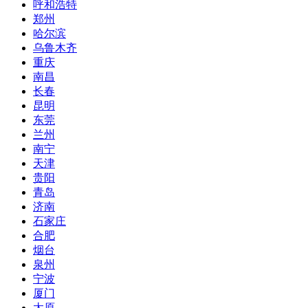
呼和浩特
郑州
哈尔滨
乌鲁木齐
重庆
南昌
长春
昆明
东莞
兰州
南宁
天津
贵阳
青岛
济南
石家庄
合肥
烟台
泉州
宁波
厦门
太原