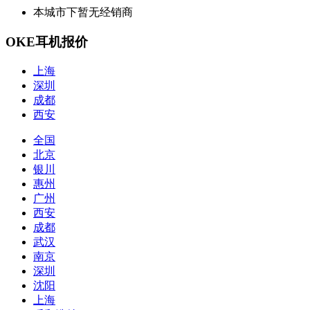
本城市下暂无经销商
OKE耳机报价
上海
深圳
成都
西安
全国
北京
银川
惠州
广州
西安
成都
武汉
南京
深圳
沈阳
上海