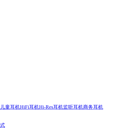
儿童耳机
HiFi耳机
Hi-Res耳机
监听耳机
商务耳机
式