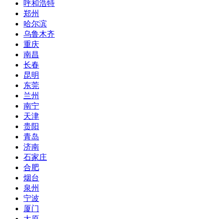
呼和浩特
郑州
哈尔滨
乌鲁木齐
重庆
南昌
长春
昆明
东莞
兰州
南宁
天津
贵阳
青岛
济南
石家庄
合肥
烟台
泉州
宁波
厦门
太原