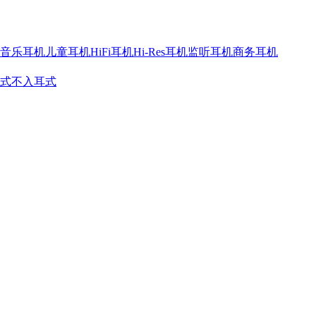
音乐耳机
儿童耳机
HiFi耳机
Hi-Res耳机
监听耳机
商务耳机
式
不入耳式