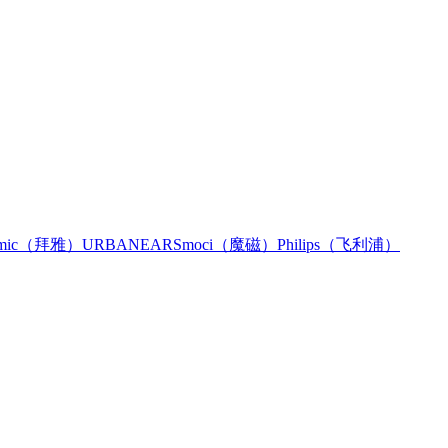
namic（拜雅）
URBANEARS
moci（魔磁）
Philips（飞利浦）