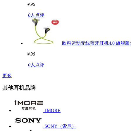
￥96
0
人点评
欧科运动无线蓝牙耳机4.0 旗舰
￥96
0
人点评
更多
其他耳机品牌
1MORE
SONY（索尼）