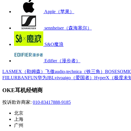
Apple（苹果）
sennheiser（森海塞尔）
S&O魔浪
Edifier（漫步者）
LASMEX（勒姆森）
飞傲
audio-technica（铁三角）
BOSE
SOM
FIIL
URBANFUN
华为
JBL
vivo
aigo（爱国者）
HyperX（极度未
OKE耳机经销商
投诉欺诈商家:
010-83417888-9185
北京
上海
广州