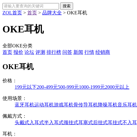
ZOL首页
>
首页
>
品牌大全
>
OKE耳机
OKE耳机
全部OKE分类
首页
报价
论坛
评测
排行榜
问答
新闻
行情
经销商
OKE耳机
价格：
199元以下
200-499元
500-999元
1000-1999元
2000元以上
使用场景：
蓝牙耳机
运动耳机
游戏耳机
骨传导耳机
降噪耳机
音乐耳机
佩戴方式：
头戴式
入耳式
半入耳式
颈挂式
耳塞式
后挂式
耳挂式
不入耳
耳机：