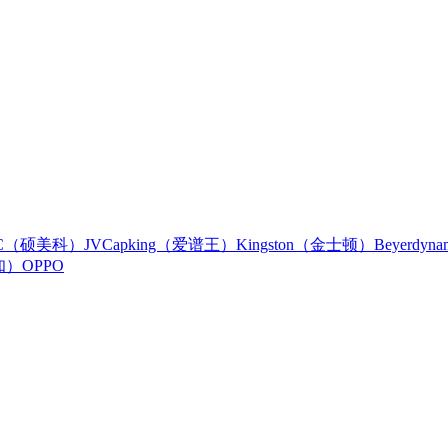
IC（硕美科）
JVC
apking（爱谱王）
Kingston（金士顿）
Beyerdy
知）
OPPO