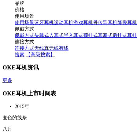
品牌
价格
使用场景
使用场景
蓝牙耳机
运动耳机
游戏耳机
骨传导耳机
降噪耳机
佩戴方式
佩戴方式
头戴式
入耳式
半入耳式
颈挂式
耳塞式
后挂式
耳挂
连接方式
连接方式
无线
真无线
有线
搜索
【高级搜索】
OKE耳机资讯
更多
OKE耳机上市时间表
2015年
变色的线条
八月