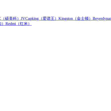
IC（硕美科）
JVC
apking（爱谱王）
Kingston（金士顿）
Beyerdy
知）
Redmi（红米）