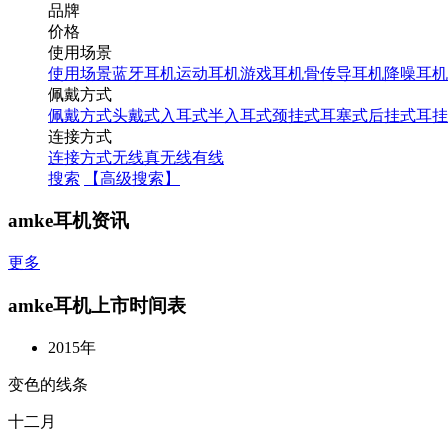
品牌
价格
使用场景
使用场景
蓝牙耳机
运动耳机
游戏耳机
骨传导耳机
降噪耳机
佩戴方式
佩戴方式
头戴式
入耳式
半入耳式
颈挂式
耳塞式
后挂式
耳挂
连接方式
连接方式
无线
真无线
有线
搜索
【高级搜索】
amke耳机资讯
更多
amke耳机上市时间表
2015年
变色的线条
十二月