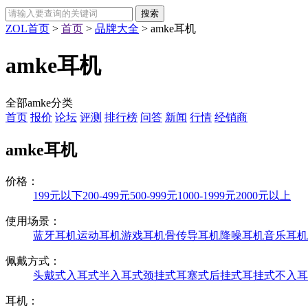
ZOL首页
>
首页
>
品牌大全
>
amke耳机
amke耳机
全部amke分类
首页
报价
论坛
评测
排行榜
问答
新闻
行情
经销商
amke耳机
价格：
199元以下
200-499元
500-999元
1000-1999元
2000元以上
使用场景：
蓝牙耳机
运动耳机
游戏耳机
骨传导耳机
降噪耳机
音乐耳机
佩戴方式：
头戴式
入耳式
半入耳式
颈挂式
耳塞式
后挂式
耳挂式
不入耳
耳机：