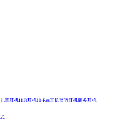
儿童耳机
HiFi耳机
Hi-Res耳机
监听耳机
商务耳机
式