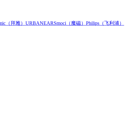
namic（拜雅）
URBANEARS
moci（魔磁）
Philips（飞利浦）