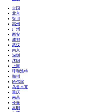
全国
北京
银川
惠州
广州
西安
成都
武汉
南京
深圳
沈阳
上海
呼和浩特
郑州
哈尔滨
乌鲁木齐
重庆
南昌
长春
昆明