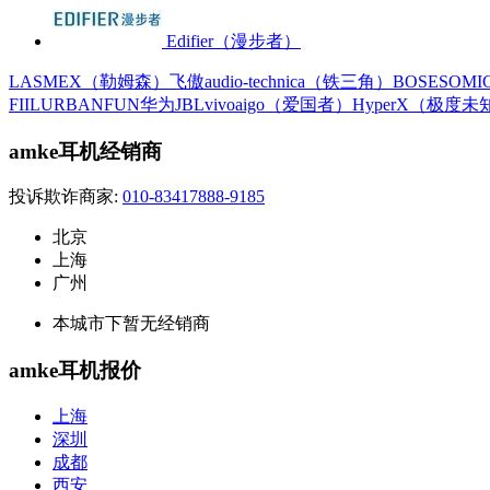
Edifier（漫步者）
LASMEX（勒姆森）
飞傲
audio-technica（铁三角）
BOSE
SOM
FIIL
URBANFUN
华为
JBL
vivo
aigo（爱国者）
HyperX（极度未
amke耳机经销商
投诉欺诈商家:
010-83417888-9185
北京
上海
广州
本城市下暂无经销商
amke耳机报价
上海
深圳
成都
西安