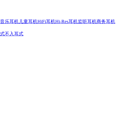
音乐耳机
儿童耳机
HiFi耳机
Hi-Res耳机
监听耳机
商务耳机
式
不入耳式