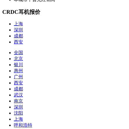
CRDC耳机报价
上海
深圳
成都
西安
全国
北京
银川
惠州
广州
西安
成都
武汉
南京
深圳
沈阳
上海
呼和浩特