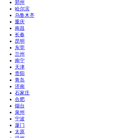
郑州
哈尔滨
乌鲁木齐
重庆
南昌
长春
昆明
东莞
兰州
南宁
天津
贵阳
青岛
济南
石家庄
合肥
烟台
泉州
宁波
厦门
太原