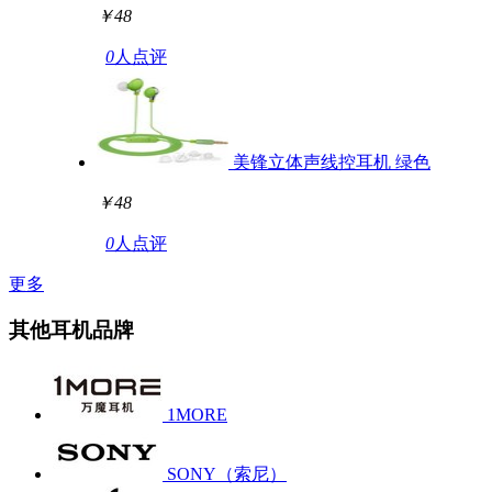
￥48
0
人点评
美锋立体声线控耳机 绿色
￥48
0
人点评
更多
其他耳机品牌
1MORE
SONY（索尼）