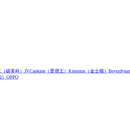
IC（硕美科）
JVC
apking（爱谱王）
Kingston（金士顿）
Beyerdy
知）
OPPO