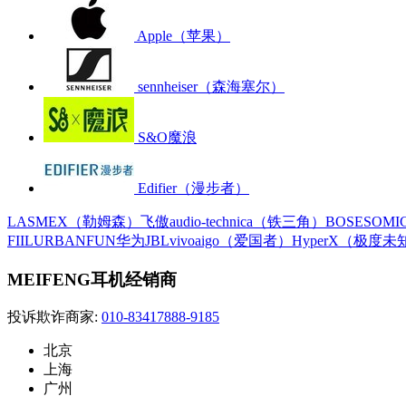
Apple（苹果）
sennheiser（森海塞尔）
S&O魔浪
Edifier（漫步者）
LASMEX（勒姆森）
飞傲
audio-technica（铁三角）
BOSE
SOM
FIIL
URBANFUN
华为
JBL
vivo
aigo（爱国者）
HyperX（极度未
MEIFENG耳机经销商
投诉欺诈商家:
010-83417888-9185
北京
上海
广州