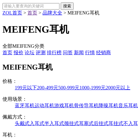
ZOL首页
>
首页
>
品牌大全
>
MEIFENG耳机
MEIFENG耳机
全部MEIFENG分类
首页
报价
论坛
评测
排行榜
问答
新闻
行情
经销商
MEIFENG耳机
价格：
199元以下
200-499元
500-999元
1000-1999元
2000元以上
使用场景：
蓝牙耳机
运动耳机
游戏耳机
骨传导耳机
降噪耳机
音乐耳机
佩戴方式：
头戴式
入耳式
半入耳式
颈挂式
耳塞式
后挂式
耳挂式
不入耳
耳机：