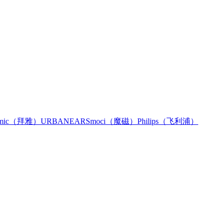
namic（拜雅）
URBANEARS
moci（魔磁）
Philips（飞利浦）