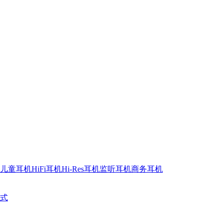
儿童耳机
HiFi耳机
Hi-Res耳机
监听耳机
商务耳机
式