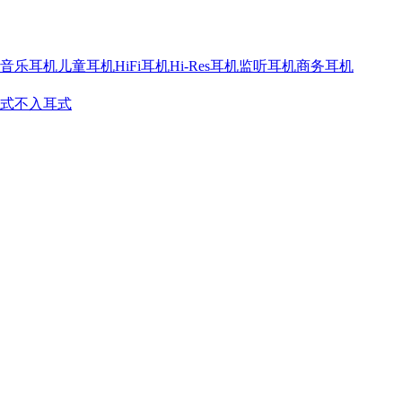
音乐耳机
儿童耳机
HiFi耳机
Hi-Res耳机
监听耳机
商务耳机
式
不入耳式