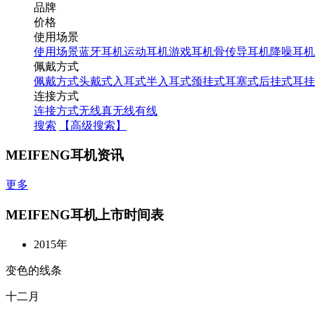
品牌
价格
使用场景
使用场景
蓝牙耳机
运动耳机
游戏耳机
骨传导耳机
降噪耳机
佩戴方式
佩戴方式
头戴式
入耳式
半入耳式
颈挂式
耳塞式
后挂式
耳挂
连接方式
连接方式
无线
真无线
有线
搜索
【高级搜索】
MEIFENG耳机资讯
更多
MEIFENG耳机上市时间表
2015年
变色的线条
十二月