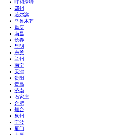
呼和浩特
郑州
哈尔滨
乌鲁木齐
重庆
南昌
长春
昆明
东莞
兰州
南宁
天津
贵阳
青岛
济南
石家庄
合肥
烟台
泉州
宁波
厦门
太原