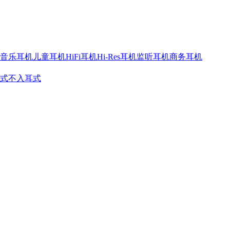
音乐耳机
儿童耳机
HiFi耳机
Hi-Res耳机
监听耳机
商务耳机
式
不入耳式