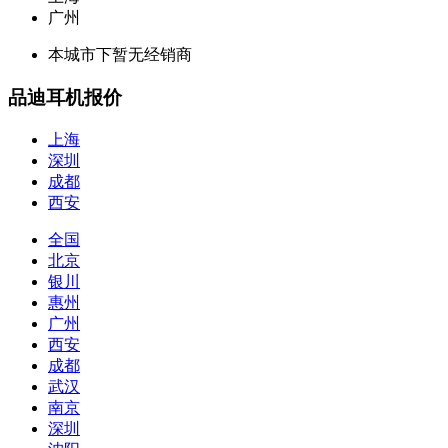
广州
本城市下暂无经销商
品迪耳机报价
上海
深圳
成都
西安
全国
北京
银川
惠州
广州
西安
成都
武汉
南京
深圳