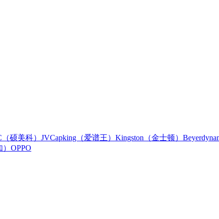
IC（硕美科）
JVC
apking（爱谱王）
Kingston（金士顿）
Beyerdy
知）
OPPO