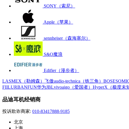
SONY（索尼）
Apple（苹果）
sennheiser（森海塞尔）
S&O魔浪
Edifier（漫步者）
LASMEX（勒姆森）
飞傲
audio-technica（铁三角）
BOSE
SOM
FIIL
URBANFUN
华为
JBL
vivo
aigo（爱国者）
HyperX（极度未
品迪耳机经销商
投诉欺诈商家:
010-83417888-9185
北京
上海