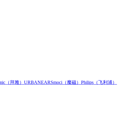
namic（拜雅）
URBANEARS
moci（魔磁）
Philips（飞利浦）