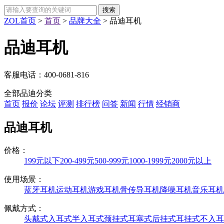
ZOL首页
>
首页
>
品牌大全
>
品迪耳机
品迪耳机
客服电话：
400-0681-816
全部品迪分类
首页
报价
论坛
评测
排行榜
问答
新闻
行情
经销商
品迪耳机
价格：
199元以下
200-499元
500-999元
1000-1999元
2000元以上
使用场景：
蓝牙耳机
运动耳机
游戏耳机
骨传导耳机
降噪耳机
音乐耳机
佩戴方式：
头戴式
入耳式
半入耳式
颈挂式
耳塞式
后挂式
耳挂式
不入耳