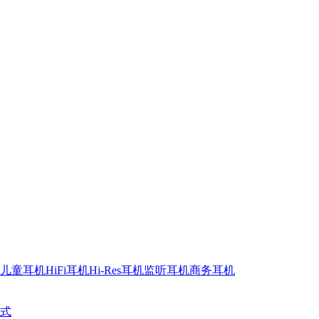
儿童耳机
HiFi耳机
Hi-Res耳机
监听耳机
商务耳机
式