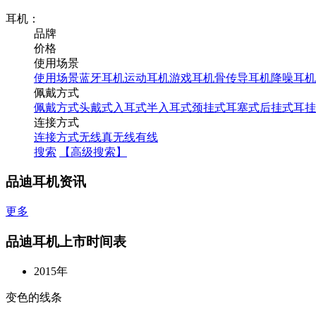
耳机：
品牌
价格
使用场景
使用场景
蓝牙耳机
运动耳机
游戏耳机
骨传导耳机
降噪耳机
佩戴方式
佩戴方式
头戴式
入耳式
半入耳式
颈挂式
耳塞式
后挂式
耳挂
连接方式
连接方式
无线
真无线
有线
搜索
【高级搜索】
品迪耳机资讯
更多
品迪耳机上市时间表
2015年
变色的线条