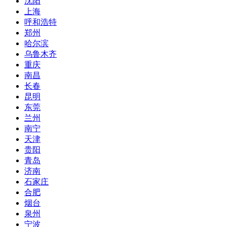
沈阳
上海
呼和浩特
郑州
哈尔滨
乌鲁木齐
重庆
南昌
长春
昆明
东莞
兰州
南宁
天津
贵阳
青岛
济南
石家庄
合肥
烟台
泉州
宁波