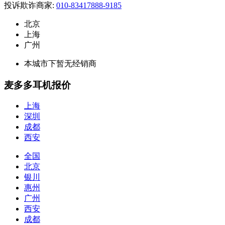
投诉欺诈商家:
010-83417888-9185
北京
上海
广州
本城市下暂无经销商
麦多多耳机报价
上海
深圳
成都
西安
全国
北京
银川
惠州
广州
西安
成都