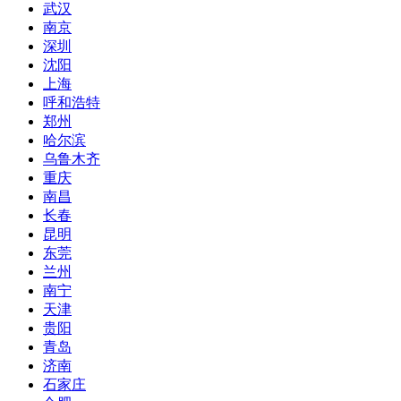
武汉
南京
深圳
沈阳
上海
呼和浩特
郑州
哈尔滨
乌鲁木齐
重庆
南昌
长春
昆明
东莞
兰州
南宁
天津
贵阳
青岛
济南
石家庄