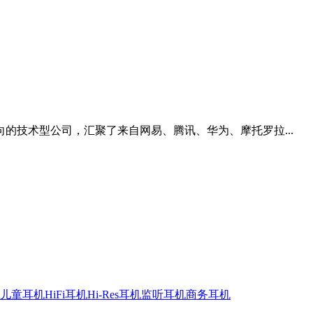
的技术型公司，汇聚了来自网易、腾讯、华为、摩托罗拉...
儿童耳机
HiFi耳机
Hi-Res耳机
监听耳机
商务耳机