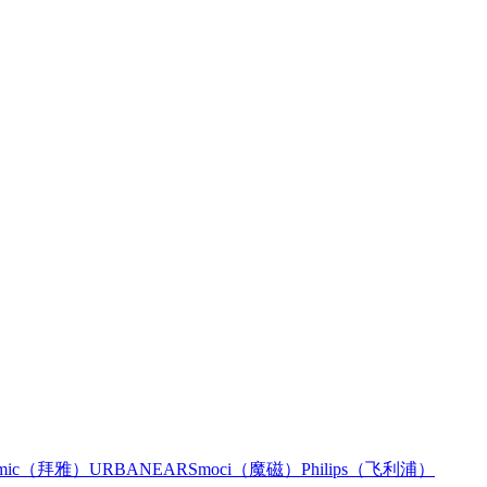
namic（拜雅）
URBANEARS
moci（魔磁）
Philips（飞利浦）