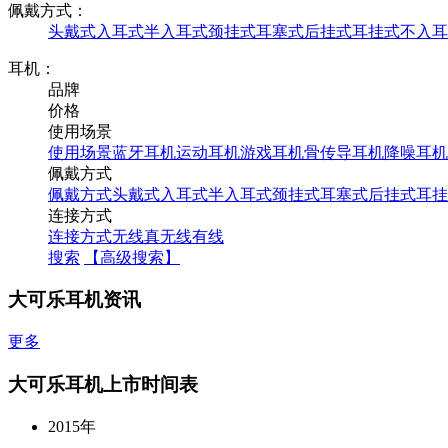
佩戴方式：
头戴式
入耳式
半入耳式
颈挂式
耳塞式
后挂式
耳挂式
不入耳
耳机：
品牌
价格
使用场景
使用场景
蓝牙耳机
运动耳机
游戏耳机
骨传导耳机
降噪耳机
佩戴方式
佩戴方式
头戴式
入耳式
半入耳式
颈挂式
耳塞式
后挂式
耳挂
连接方式
连接方式
无线
真无线
有线
搜索
【高级搜索】
大可乐耳机资讯
更多
大可乐耳机上市时间表
2015年