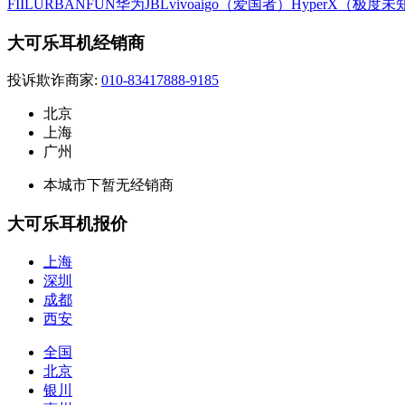
FIIL
URBANFUN
华为
JBL
vivo
aigo（爱国者）
HyperX（极度未
大可乐耳机经销商
投诉欺诈商家:
010-83417888-9185
北京
上海
广州
本城市下暂无经销商
大可乐耳机报价
上海
深圳
成都
西安
全国
北京
银川