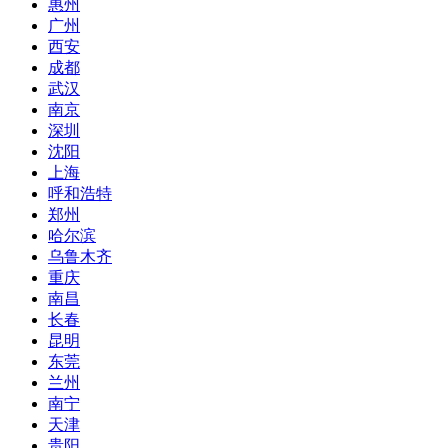
惠州
广州
西安
成都
武汉
南京
深圳
沈阳
上海
呼和浩特
郑州
哈尔滨
乌鲁木齐
重庆
南昌
长春
昆明
东莞
兰州
南宁
天津
贵阳