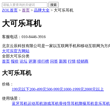
ZOL首页
>
首页
>
品牌大全
>
大可乐耳机
大可乐耳机
客服电话：
010-8446-3916
北京云辰科技有限公司是一家以互联网手机和移动互联网为方向
大可乐官方网站
全部大可乐分类
首页
报价
论坛
评测
排行榜
问答
新闻
行情
经销商
大可乐耳机
价格：
199元以下
200-499元
500-999元
1000-1999元
2000元以上
使用场景：
蓝牙耳机
运动耳机
游戏耳机
骨传导耳机
降噪耳机
音乐耳机