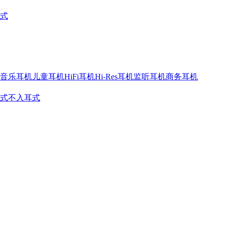
式
音乐耳机
儿童耳机
HiFi耳机
Hi-Res耳机
监听耳机
商务耳机
式
不入耳式