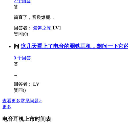
2
个回答
答
简直了，音质爆棚...
回答者：
爱舞之蛇
LV1
赞同(0)
问
这几天看上了电音的圈铁耳机，想问一下它的音
0
个回答
答
...
回答者：
LV
赞同()
查看更多常见问题
>
更多
电音耳机上市时间表