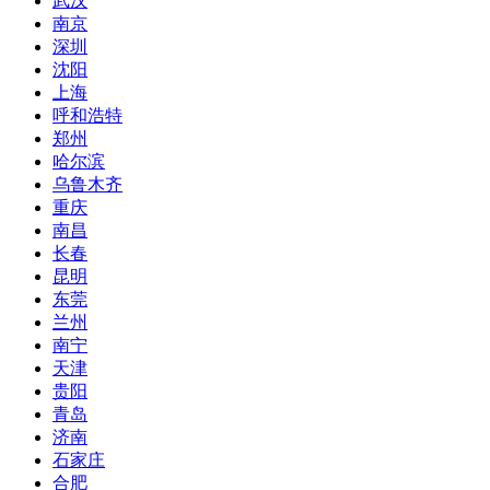
武汉
南京
深圳
沈阳
上海
呼和浩特
郑州
哈尔滨
乌鲁木齐
重庆
南昌
长春
昆明
东莞
兰州
南宁
天津
贵阳
青岛
济南
石家庄
合肥