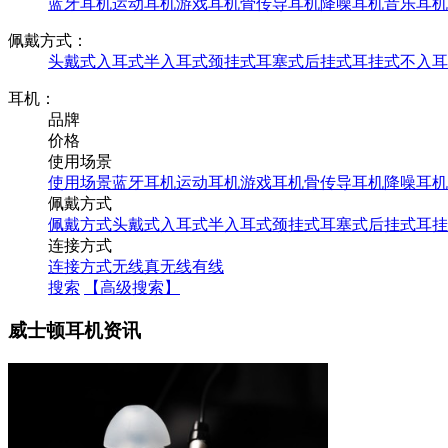
蓝牙耳机
运动耳机
游戏耳机
骨传导耳机
降噪耳机
音乐耳机
佩戴方式：
头戴式
入耳式
半入耳式
颈挂式
耳塞式
后挂式
耳挂式
不入耳
耳机：
品牌
价格
使用场景
使用场景
蓝牙耳机
运动耳机
游戏耳机
骨传导耳机
降噪耳机
佩戴方式
佩戴方式
头戴式
入耳式
半入耳式
颈挂式
耳塞式
后挂式
耳挂
连接方式
连接方式
无线
真无线
有线
搜索
【高级搜索】
威士顿耳机资讯