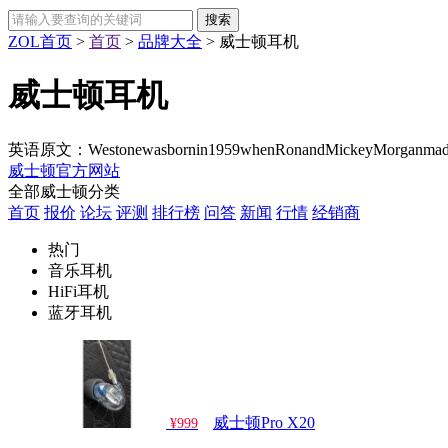
ZOL首页
>
首页
>
品牌大全
>
威士顿耳机
威士顿耳机
英语原文：Westonewasbornin1959whenRonandMickeyMorganmadetheir
威士顿官方网站
全部威士顿分类
首页
报价
论坛
评测
排行榜
问答
新闻
行情
经销商
热门
音乐耳机
HiFi耳机
蓝牙耳机
威士顿Pro X20
¥999