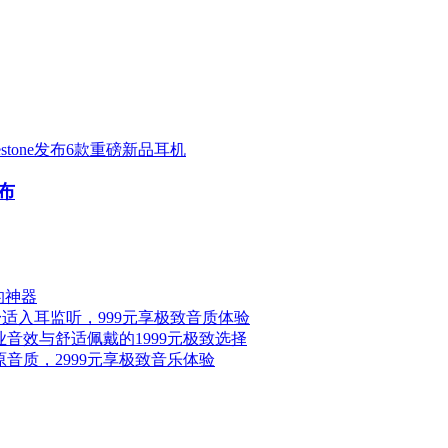
stone发布6款重磅新品耳机
发布
的神器
舒适入耳监听，999元享极致音质体验
专业音效与舒适佩戴的1999元极致选择
还原音质，2999元享极致音乐体验