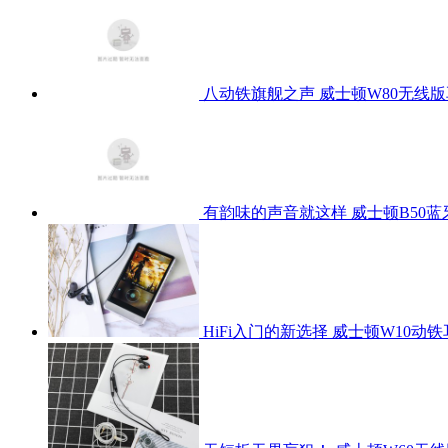
八动铁旗舰之声 威士顿W80无线
有韵味的声音就这样 威士顿B50蓝
HiFi入门的新选择 威士顿W10动