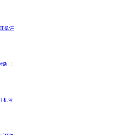
版耳机评
牙版耳
铁耳机蓝