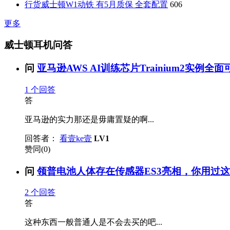
行货威士顿W1动铁 有5月质保 全套配置
606
更多
威士顿耳机问答
问
亚马逊AWS AI训练芯片Trainium2实例全面可
1
个回答
答
亚马逊的实力那还是毋庸置疑的啊...
回答者：
看壹ke壹
LV1
赞同(0)
问
领普电池人体存在传感器ES3亮相，你用过这类
2
个回答
答
这种东西一般普通人是不会去买的吧...