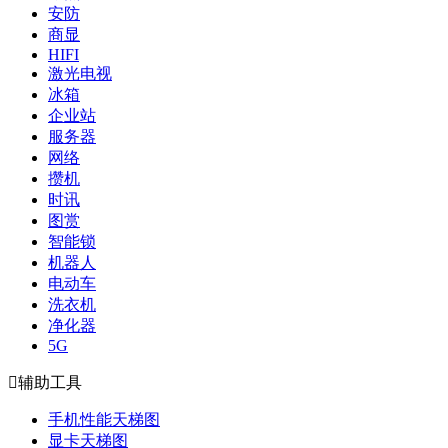
安防
商显
HIFI
激光电视
冰箱
企业站
服务器
网络
攒机
时讯
图赏
智能锁
机器人
电动车
洗衣机
净化器
5G

辅助工具
手机性能天梯图
显卡天梯图