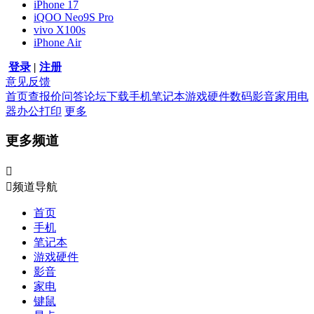
iPhone 17
iQOO Neo9S Pro
vivo X100s
iPhone Air
登录
|
注册
意见反馈
首页
查报价
问答
论坛
下载
手机
笔记本
游戏硬件
数码影音
家用电
器
办公打印
更多
更多频道


频道导航
首页
手机
笔记本
游戏硬件
影音
家电
键鼠