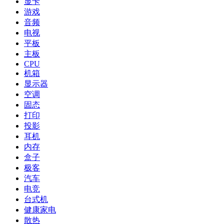
显卡
游戏
音频
电视
平板
主板
CPU
机箱
显示器
空调
固态
打印
投影
耳机
内存
盒子
极客
汽车
电竞
台式机
健康家电
散热