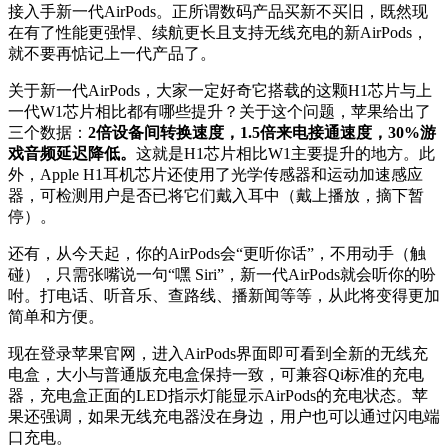
接入手新一代AirPods。正所谓数码产品买新不买旧，既然现
在有了性能更强悍、续航更长且支持无线充电的新AirPods，
就不要再惦记上一代产品了。
关于新一代AirPods，大家一定好奇它搭载的这颗H1芯片与上
一代W1芯片相比都有哪些提升？关于这个问题，苹果给出了
三个数据：
2倍设备间转换速度，1.5倍来电接通速度，30%游
戏音频延迟降低。
这就是H1芯片相比W1主要提升的地方。此
外，Apple H1耳机芯片还使用了光学传感器和运动加速感应
器，可检测用户是否已将它们戴入耳中（戴上播放，摘下暂
停）。
还有，从今天起，你的AirPods会“更听你话”，不用动手（触
碰），只需张嘴说一句“嘿 Siri”，新一代AirPods就会听你的吩
咐。打电话、听音乐、查路线、播新闻等等，从此将变得更加
简单和方便。
现在登录苹果官网，进入AirPods界面即可看到全新的无线充
电盒，大小与普通版充电盒保持一致，可兼容Qi标准的充电
器，充电盒正面的LED指示灯能显示AirPods的充电状态。苹
果还强调，如果无线充电器没在身边，用户也可以通过闪电端
口充电。