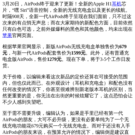
3月20日，AirPods终于迎来了更新！全新的Apple H1
耳机
芯
片，“嘿 Siri”语音控制，全新的无线充电盒以及更长的续航。
时隔908天，全新一代AirPods终于呈现在我们面前，只不过这
次来的有点悄无声息；而在大家期待的新配色方面，目前依然
只有白色可选，之前外媒爆料的黑色和其他颜色，均未出现在
苹果
官网页面。
根据苹果官网显示，新版AirPods无线充电盒单独售价为
679
元
，与新一代AirPods配套售价为
1599元
。此外，还有普通充
电盒版AirPods，售价
1279元
。现在下单，将于3-5个工作日发
货。
关于价格，以编辑来看这次新品的定价还算在可接受的范围
内，但也仅此而已。在外观设计（耳机和充电盒）和配色没有
任何改变的情况下，你甚至很难辨别新老版本耳机的区别，当
然更重要的是，你无法在出街的时候炫耀它了，这点恐怕会让
不少人感到失望吧。
至于需不需要升级，编辑认为，如果是手里已经有第一代
AirPods的朋友，大可不必升级，更没有必要单纯为了一个无
线充电功能花679元购买一个无线充电盒。而对于还没有入手
AirPods的朋友来说，在预算允许的情况下，编辑倒是建议直