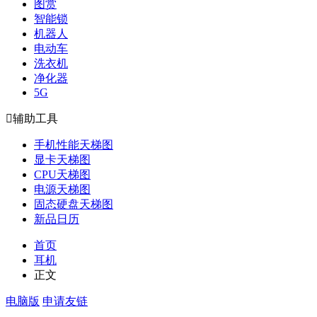
图赏
智能锁
机器人
电动车
洗衣机
净化器
5G

辅助工具
手机性能天梯图
显卡天梯图
CPU天梯图
电源天梯图
固态硬盘天梯图
新品日历
首页
耳机
正文
电脑版
申请友链