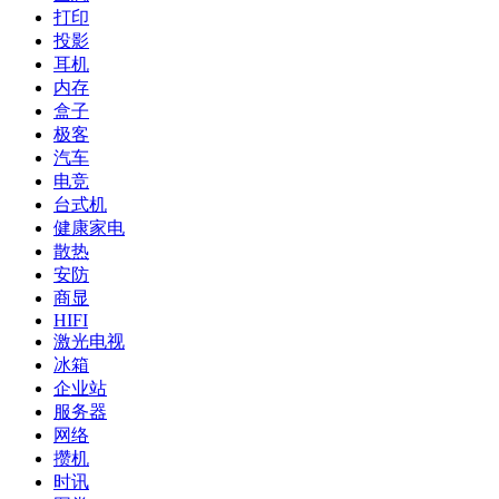
打印
投影
耳机
内存
盒子
极客
汽车
电竞
台式机
健康家电
散热
安防
商显
HIFI
激光电视
冰箱
企业站
服务器
网络
攒机
时讯