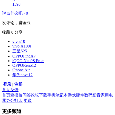
1398
说点什么吧~
0
发评论，赚金豆
收藏
0
分享
vivos19
vivo X100s
三星S25
OPPOFindX7
iQOO Neo9S Pro+
OPPOReno12
iPhone Air
华为nova12
登录
|
注册
意见反馈
首页
查报价
问答
论坛
下载
手机
笔记本
游戏硬件
数码影音
家用电
器
办公打印
更多
更多频道