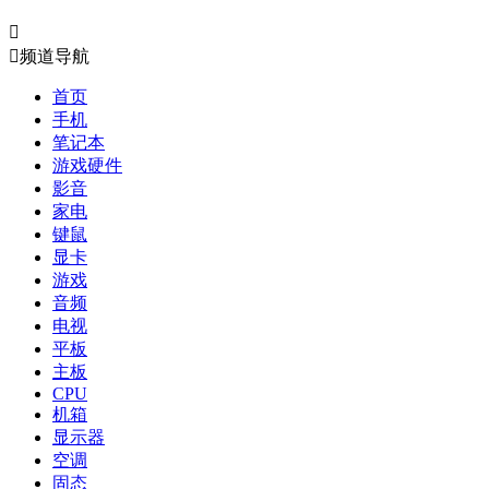


频道导航
首页
手机
笔记本
游戏硬件
影音
家电
键鼠
显卡
游戏
音频
电视
平板
主板
CPU
机箱
显示器
空调
固态