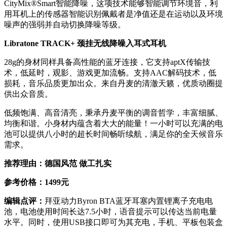
CityMix®Smart智能降噪，这项技术能够智能调节环境音，利
用耳机上的传感器智能识别佩戴者是净值还是在运动以及环境
噪声的强弱并自动切换降噪等级。
Libratone TRACK+ 颈挂无线降噪入耳式耳机
28g的身材同样具备高性能的蓝牙连接，它支持aptX传输技
术，低延时，观影、游戏更加流畅。支持AAC解码技术，低
损耗，音乐品质更加出众。来自丹麦的清澈天籁，优质动圈提
供出众音质。
低频饱满、高音清亮，秉承丹麦平衡的调音哲学，丰富细腻、
均衡和谐。小身材内蕴含着大大的能量！一小时可以充满的电
池可以提供八小时的超长时间畅听续航，满足你的全天候音乐
需求。
推荐理由：德国风范 做工扎实
参考价格：
1499元
编辑点评：
拜亚动力Byron BTA蓝牙耳塞内置锂离子充电电
池，电池使用时间长达7.5小时，语音提示可以传达当前电量
水平。同时，使用USB接口即可为其充电，手机、平板包装盒