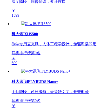
深度降噪，同传翻译，蓝牙连接
￥
1599
科大讯飞HS500
教学专用麦克风，人体工程学设计，免驱即插即用
耳机排行榜第
0
名
￥
699
科大讯飞iFLYBUDS Nano+
主动降噪，超长续航，录音转文字，开盖即录
耳机排行榜第
0
名
￥