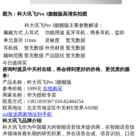
图为：科大讯飞Pro 3旗舰版高清实拍图
科大讯飞Pro 3旗舰版主要参数解读：
佩戴方式
入耳式
功能用途
蓝牙耳机，商务耳机，监听
单元直径
11mm
灵敏度
暂无数据
耳机线
暂无数据
外壳材质
暂无数据
频响范围
暂无数据
产品阻抗
暂无数据
今日值得买
咨询时提及中关村在线，将会得到更好的价格、更优质的服
务!
产品名称：
科大讯飞Pro 3旗舰版
参考价格：
1099元
在线购买
商家名称：
华为授权专卖
联系方式：
13811859307 010-82484254
联系地址：
北京市海淀区中关村E世界A928B
zol
发送商家地址到手机
科大讯飞品牌介绍
科大讯飞作为中国最大的智能语音技术提供商，在智能语音技
术领域有着长期的研究积累，并在语音合成、语音识别、口语