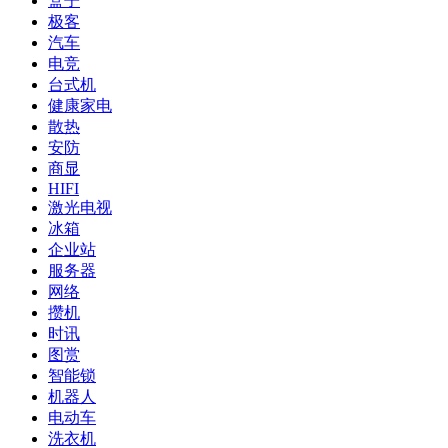
盒子
极客
汽车
电竞
台式机
健康家电
散热
安防
商显
HIFI
激光电视
冰箱
企业站
服务器
网络
攒机
时讯
图赏
智能锁
机器人
电动车
洗衣机