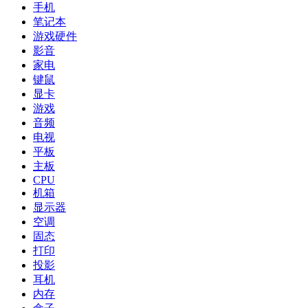
手机
笔记本
游戏硬件
影音
家电
键鼠
显卡
游戏
音频
电视
平板
主板
CPU
机箱
显示器
空调
固态
打印
投影
耳机
内存