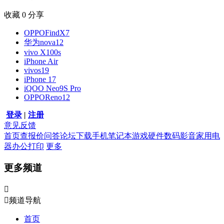
收藏
0
分享
OPPOFindX7
华为nova12
vivo X100s
iPhone Air
vivos19
iPhone 17
iQOO Neo9S Pro
OPPOReno12
登录
|
注册
意见反馈
首页
查报价
问答
论坛
下载
手机
笔记本
游戏硬件
数码影音
家用电
器
办公打印
更多
更多频道


频道导航
首页